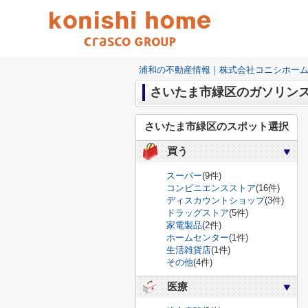
浦和の不動産情報｜株式会社コニシホー
さいたま市緑区のガソリン
さいたま市緑区のスポット選択
買う
スーパー
(9件)
コンビニエンスストア
(16件)
ディスカウントショップ
(3件)
ドラッグストア
(5件)
家電製品
(2件)
ホームセンター
(1件)
生活雑貨店
(1件)
その他
(4件)
医療