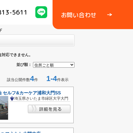
813-5611
お問い合わせ
ド
は対応できません。
並び順：
4
1-4
該当公開件数
件
件表示
 セルフ&カーケア浦和大門SS
埼玉県さいたま市緑区大字大門