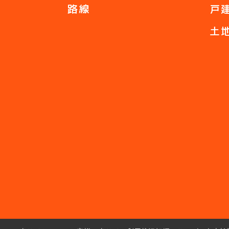
路線
戸
土