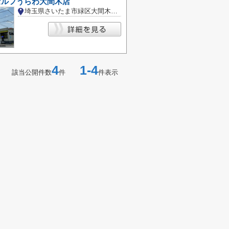
veセルフうらわ大間木店
埼玉県さいたま市緑区大間木２丁目
4
1-4
該当公開件数
件
件表示