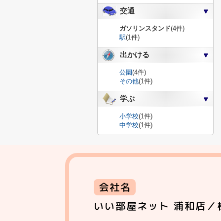
交通
ガソリンスタンド
(4件)
駅
(1件)
出かける
公園
(4件)
その他
(1件)
学ぶ
小学校
(1件)
中学校
(1件)
会社名
いい部屋ネット 浦和店／