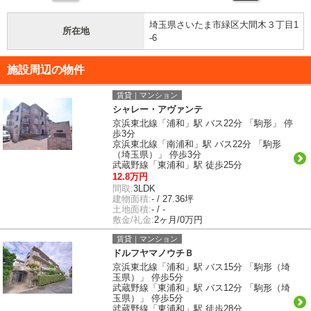
埼玉県さいたま市緑区大間木３丁目1
所在地
-6
施設周辺の物件
賃貸｜マンション
シャレー・アヴァンテ
京浜東北線「浦和」駅 バス22分 「駒形」 停
歩3分
京浜東北線「南浦和」駅 バス22分 「駒形
（埼玉県）」 停歩3分
武蔵野線「東浦和」駅 徒歩25分
12.8万円
間取:
3LDK
建物面積:
- / 27.36坪
土地面積:
- / -
敷金/礼金:
2ヶ月/0万円
賃貸｜マンション
ドルフヤマノウチＢ
京浜東北線「浦和」駅 バス15分 「駒形（埼
玉県）」 停歩5分
武蔵野線「東浦和」駅 バス12分 「駒形（埼
玉県）」 停歩5分
武蔵野線「東浦和」駅 徒歩28分