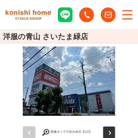
洋服の青山 さいたま緑店
前
次
画像タップで拡大表示【
1
/2】