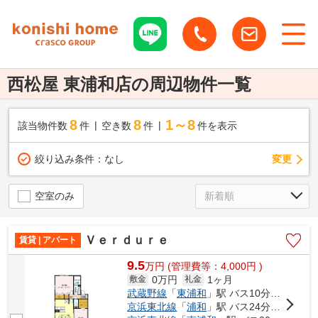
西松屋 東浦和店の周辺物件一覧
8
8
1～8
該当物件数
件
空き数
件
件を表示
変更
絞り込み条件：
なし
空室のみ
Ｖｅｒｄｕｒｅ
賃貸 | アパート
9.5
万
円
(管理費等：4,000円 )
0万円
1ヶ月
敷金
礼金
武蔵野線
「
東浦和
」駅 バス10分 「芝原」 停歩2分
京浜東北線
「
浦和
」駅 バス24分 「芝原一丁目」 停歩4分