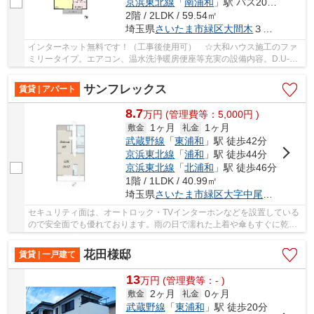
京浜東北線
「
南浦和
」駅 バス20分 「芝原一丁目」 停歩4分
2階 / 2LDK / 59.54㎡
埼玉県
さいたま市緑区
大間木
３丁目２８-８
インターネット無料です！（工事後使用可） ☆大和ハウス施工のファ
ミリータイプ。エアコン、温水洗浄暖房便座等充実の設備内容。D.U-
NET導入でインターネット基本使用料金は無料です...
サンフレックス
賃貸 | アパート
8.7
万
円
(管理費等：5,000円 )
1ヶ月
1ヶ月
敷金
礼金
武蔵野線
「
東浦和
」駅 徒歩42分
京浜東北線
「
浦和
」駅 徒歩44分
京浜東北線
「
北浦和
」駅 徒歩46分
1階 / 1LDK / 40.99㎡
埼玉県
さいたま市緑区
大字中尾
６７９-１
セキュリティ面は、オートロック・TVインターホンなどを設置している
ので安全面でも優れております。雨の日で濡れた上着や傘もすぐに乾燥
できる、浴室乾燥機を備え付けております。ク...
花田様邸
賃貸 | 一戸建て
13
万
円
(管理費等：- )
2ヶ月
0ヶ月
敷金
礼金
武蔵野線
「
東浦和
」駅 徒歩20分