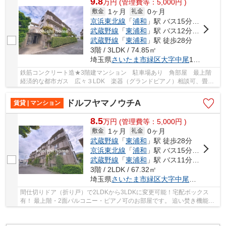
9.8
万
円
(管理費等：5,000円 )
1ヶ月
0ヶ月
敷金
礼金
京浜東北線
「
浦和
」駅 バス15分 「駒形（埼玉県）」 停歩5分
武蔵野線
「
東浦和
」駅 バス12分 「駒形（埼玉県）」 停歩5分
武蔵野線
「
東浦和
」駅 徒歩28分
3階 / 3LDK / 74.85㎡
埼玉県
さいたま市緑区
大字中尾
1377-5
鉄筋コンクリート造★3階建マンション 駐車場あり 角部屋 最上階
経済的な都市ガス 広々３LDK 楽器（グランドピアノ）相談可、畳ス
ペースがあり、子供の遊び場やお昼寝スペースと...
ドルフヤマノウチA
賃貸 | マンション
8.5
万
円
(管理費等：5,000円 )
1ヶ月
0ヶ月
敷金
礼金
武蔵野線
「
東浦和
」駅 徒歩28分
京浜東北線
「
浦和
」駅 バス15分 「駒形（埼玉県）」 停歩5分
武蔵野線
「
東浦和
」駅 バス11分 「芝原三丁目」 停歩5分
3階 / 2LDK / 67.32㎡
埼玉県
さいたま市緑区
大字中尾
１３７７-
間仕切りドア（折り戸）で2LDKから3LDKに変更可能！宅配ボックス
有！ 最上階・2面バルコニー・ピアノ可のお部屋です。 追い焚き機能付
き浴槽は生活時間のずれる家族にも嬉しい設備です...