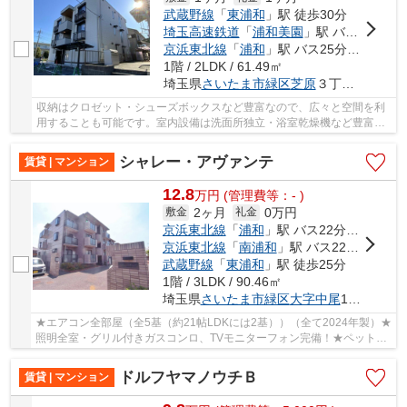
武蔵野線
「
東浦和
」駅 徒歩30分
埼玉高速鉄道
「
浦和美園
」駅 バス12分 「芝原二丁目」 停歩2分
京浜東北線
「
浦和
」駅 バス25分 「芝原二丁目」 停歩2分
1階 / 2LDK / 61.49㎡
埼玉県
さいたま市緑区
芝原
３丁目１３-１０
収納はクロゼット・シューズボックスなど豊富なので、広々と空間を利
用することも可能です。室内設備は洗面所独立・浴室乾燥機など豊富に
揃っており、過ごしやすいお部屋になっており...
シャレー・アヴァンテ
賃貸 | マンション
12.8
万
円
(管理費等：- )
2ヶ月
0万円
敷金
礼金
京浜東北線
「
浦和
」駅 バス22分 「駒形」 停歩3分
京浜東北線
「
南浦和
」駅 バス22分 「駒形（埼玉県）」 停歩3分
武蔵野線
「
東浦和
」駅 徒歩25分
1階 / 3LDK / 90.46㎡
埼玉県
さいたま市緑区
大字中尾
1588-5
★エアコン全部屋（全5基（約21帖LDKには2基））（全て2024年製）★
照明全室・グリル付きガスコンロ、TVモニターフォン完備！★ペット・
ピアノ（アップライトご相談可！★駐車場空きあり・...
ドルフヤマノウチＢ
賃貸 | マンション