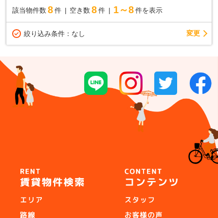
8
8
1～8
該当物件数
件
空き数
件
件を表示
変更
絞り込み条件：
なし