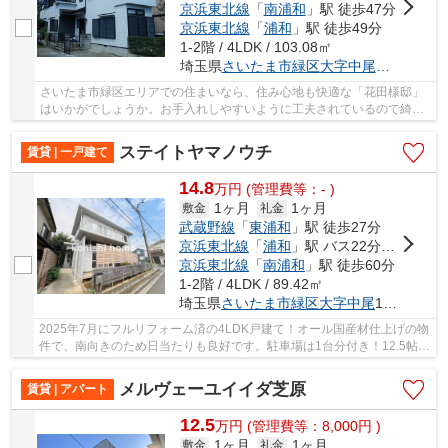
京浜東北線
「
南浦和
」駅 徒歩47分
京浜東北線
「
浦和
」駅 徒歩49分
1-2階 / 4LDK / 103.08㎡
埼玉県
さいたま市緑区
大字中尾
２０２２-
さいたま市緑区エリアでの住まいなら、住み心地も快適な「花田様邸」
はいかがでしょうか。お手入れしやすいように工夫されているので綺麗
な状態を保ちやすい洗面化粧台を採用しており...
ステイトヤマノウチ
賃貸 | 一戸建て
14.8
万
円
(管理費等：- )
1ヶ月
1ヶ月
敷金
礼金
武蔵野線
「
東浦和
」駅 徒歩27分
京浜東北線
「
浦和
」駅 バス22分 「駒形（埼玉県）」 停歩6分
京浜東北線
「
南浦和
」駅 徒歩60分
1-2階 / 4LDK / 89.42㎡
埼玉県
さいたま市緑区
大字中尾
1380-3
2025年7月にフルリフォーム済の4LDK戸建て！オール国産材仕上げの物
件で、南向きのため日当たりも良好です。駐車場は1台分付き！12.5帖の
広々としたLDKは南面にあり、木の温かみと心地...
メルヴェーユイイダ芝原
賃貸 | アパート
12.5
万
円
(管理費等：8,000円 )
1ヶ月
1ヶ月
敷金
礼金