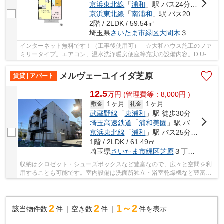
京浜東北線
「
浦和
」駅 バス24分 「芝原一丁目」 停歩4分
京浜東北線
「
南浦和
」駅 バス20分 「芝原一丁目」 停歩4分
2階 / 2LDK / 59.54㎡
埼玉県
さいたま市緑区
大間木
３丁目２８-８
インターネット無料です！（工事後使用可） ☆大和ハウス施工のファ
ミリータイプ。エアコン、温水洗浄暖房便座等充実の設備内容。D.U-
NET導入でインターネット基本使用料金は無料です...
メルヴェーユイイダ芝原
賃貸 | アパート
12.5
万
円
(管理費等：8,000円 )
1ヶ月
1ヶ月
敷金
礼金
武蔵野線
「
東浦和
」駅 徒歩30分
埼玉高速鉄道
「
浦和美園
」駅 バス12分 「芝原二丁目」 停歩2分
京浜東北線
「
浦和
」駅 バス25分 「芝原二丁目」 停歩2分
1階 / 2LDK / 61.49㎡
埼玉県
さいたま市緑区
芝原
３丁目１３-１０
収納はクロゼット・シューズボックスなど豊富なので、広々と空間を利
用することも可能です。室内設備は洗面所独立・浴室乾燥機など豊富に
揃っており、過ごしやすいお部屋になっており...
2
2
1～2
該当物件数
件
空き数
件
件を表示