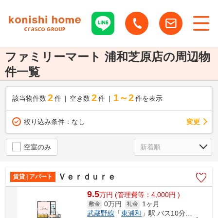
ファミリーマート 浦和芝原店の周辺物
件一覧
2
2
1～2
該当物件数
件
空き数
件
件を表示
変更
絞り込み条件：
なし
空室のみ
Ｖｅｒｄｕｒｅ
賃貸 | アパート
9.5
万
円
(管理費等：4,000円 )
0万円
1ヶ月
敷金
礼金
武蔵野線
「
東浦和
」駅 バス10分 「芝原」 停歩2分