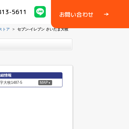
813-5611
お問い合わせ
ストア
>
セブン-イレブン さいたま大牧
詳細情報
牧1487-5
MAP
▼