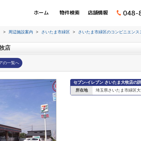
048-
ホーム
物件検索
店舗情報
ム
>
周辺施設案内
>
さいたま市緑区
>
さいたま市緑区のコンビニエンス
大牧店
アの一覧へ
セブン-イレブン さいたま大牧店の
所在地
埼玉県さいたま市緑区大字大