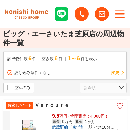
ビッグ・エーさいたま芝原店の周辺物
件一覧
6
6
1～6
該当物件数
件
空き数
件
件を表示
変更
絞り込み条件：
なし
空室のみ
Ｖｅｒｄｕｒｅ
賃貸 | アパート
9.5
万
円
(管理費等：4,000円 )
0万円
1ヶ月
敷金
礼金
武蔵野線
「
東浦和
」駅 バス10分 「芝原」 停歩2分