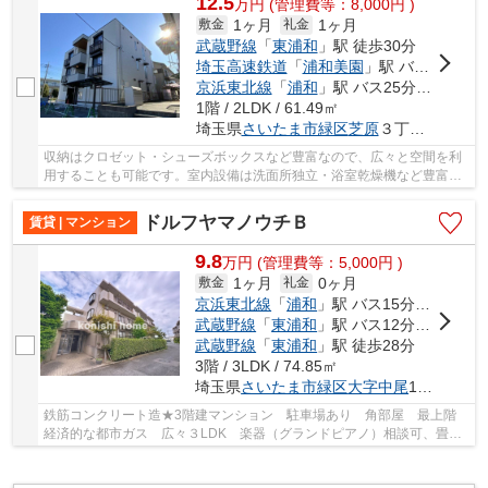
12.5
万
円
(管理費等：8,000円 )
1ヶ月
1ヶ月
敷金
礼金
武蔵野線
「
東浦和
」駅 徒歩30分
埼玉高速鉄道
「
浦和美園
」駅 バス12分 「芝原二丁目」 停歩2分
京浜東北線
「
浦和
」駅 バス25分 「芝原二丁目」 停歩2分
1階 / 2LDK / 61.49㎡
埼玉県
さいたま市緑区
芝原
３丁目１３-１０
収納はクロゼット・シューズボックスなど豊富なので、広々と空間を利
用することも可能です。室内設備は洗面所独立・浴室乾燥機など豊富に
揃っており、過ごしやすいお部屋になっており...
ドルフヤマノウチＢ
賃貸 | マンション
9.8
万
円
(管理費等：5,000円 )
1ヶ月
0ヶ月
敷金
礼金
京浜東北線
「
浦和
」駅 バス15分 「駒形（埼玉県）」 停歩5分
武蔵野線
「
東浦和
」駅 バス12分 「駒形（埼玉県）」 停歩5分
武蔵野線
「
東浦和
」駅 徒歩28分
3階 / 3LDK / 74.85㎡
埼玉県
さいたま市緑区
大字中尾
1377-5
鉄筋コンクリート造★3階建マンション 駐車場あり 角部屋 最上階
経済的な都市ガス 広々３LDK 楽器（グランドピアノ）相談可、畳ス
ペースがあり、子供の遊び場やお昼寝スペースと...