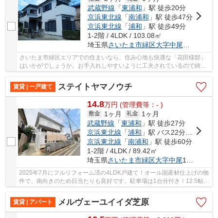
武蔵野線
「
東浦和
」駅 徒歩20分
京浜東北線
「
南浦和
」駅 徒歩47分
京浜東北線
「
浦和
」駅 徒歩49分
1-2階 / 4LDK / 103.08㎡
埼玉県
さいたま市緑区
大字中尾
２０２２-
さいたま市緑区エリアでの住まいなら、住み心地も快適な「花田様邸」
はいかがでしょうか。お手入れしやすいように工夫されているので綺麗
な状態を保ちやすい洗面化粧台を採用しており...
ステイトヤマノウチ
賃貸 | 一戸建て
14.8
万
円
(管理費等：- )
1ヶ月
1ヶ月
敷金
礼金
武蔵野線
「
東浦和
」駅 徒歩27分
京浜東北線
「
浦和
」駅 バス22分 「駒形（埼玉県）」 停歩6分
京浜東北線
「
南浦和
」駅 徒歩60分
1-2階 / 4LDK / 89.42㎡
埼玉県
さいたま市緑区
大字中尾
1380-3
2025年7月にフルリフォーム済の4LDK戸建て！オール国産材仕上げの物
件で、南向きのため日当たりも良好です。駐車場は1台分付き！12.5帖の
広々としたLDKは南面にあり、木の温かみと心地...
メルヴェーユイイダ芝原
賃貸 | アパート