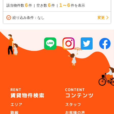
6
6
1～6
該当物件数
件
空き数
件
件を表示
変更
絞り込み条件：
なし