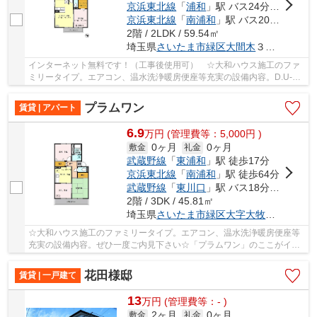
京浜東北線
「
浦和
」駅 バス24分 「芝原一丁目」 停歩4分
京浜東北線
「
南浦和
」駅 バス20分 「芝原一丁目」 停歩4分
2階 / 2LDK / 59.54㎡
埼玉県
さいたま市緑区
大間木
３丁目２８-８
インターネット無料です！（工事後使用可） ☆大和ハウス施工のファ
ミリータイプ。エアコン、温水洗浄暖房便座等充実の設備内容。D.U-
NET導入でインターネット基本使用料金は無料です...
プラムワン
賃貸 | アパート
6.9
万
円
(管理費等：5,000円 )
0ヶ月
0ヶ月
敷金
礼金
武蔵野線
「
東浦和
」駅 徒歩17分
京浜東北線
「
南浦和
」駅 徒歩64分
武蔵野線
「
東川口
」駅 バス18分 「浅間下（埼玉県）」 停歩4分
2階 / 3DK / 45.81㎡
埼玉県
さいたま市緑区
大字大牧
１３９０-
☆大和ハウス施工のファミリータイプ。エアコン、温水洗浄暖房便座等
充実の設備内容。ぜひ一度ご内見下さい☆「プラムワン」のここがイチ
オシ。玄関先まで覗き穴を覗きに行かなくてもイ...
花田様邸
賃貸 | 一戸建て
13
万
円
(管理費等：- )
2ヶ月
0ヶ月
敷金
礼金