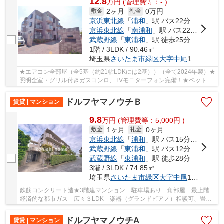
12.8
万
円
(管理費等：- )
2ヶ月
0万円
敷金
礼金
京浜東北線
「
浦和
」駅 バス22分 「駒形」 停歩3分
京浜東北線
「
南浦和
」駅 バス22分 「駒形（埼玉県）」 停歩3分
武蔵野線
「
東浦和
」駅 徒歩25分
1階 / 3LDK / 90.46㎡
埼玉県
さいたま市緑区
大字中尾
1588-5
★エアコン全部屋（全5基（約21帖LDKには2基））（全て2024年製）★
照明全室・グリル付きガスコンロ、TVモニターフォン完備！★ペット・
ピアノ（アップライトご相談可！★駐車場空きあり・...
ドルフヤマノウチＢ
賃貸 | マンション
9.8
万
円
(管理費等：5,000円 )
1ヶ月
0ヶ月
敷金
礼金
京浜東北線
「
浦和
」駅 バス15分 「駒形（埼玉県）」 停歩5分
武蔵野線
「
東浦和
」駅 バス12分 「駒形（埼玉県）」 停歩5分
武蔵野線
「
東浦和
」駅 徒歩28分
3階 / 3LDK / 74.85㎡
埼玉県
さいたま市緑区
大字中尾
1377-5
鉄筋コンクリート造★3階建マンション 駐車場あり 角部屋 最上階
経済的な都市ガス 広々３LDK 楽器（グランドピアノ）相談可、畳ス
ペースがあり、子供の遊び場やお昼寝スペースと...
ドルフヤマノウチA
賃貸 | マンション