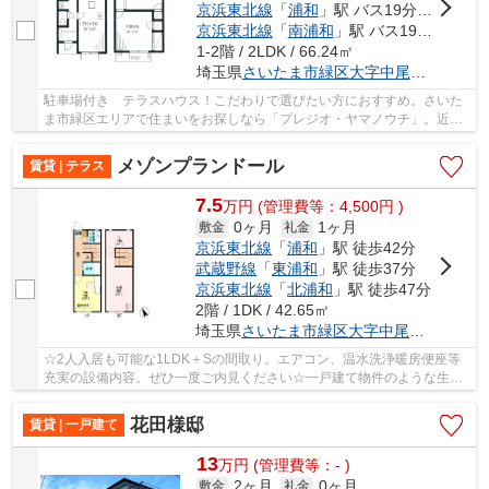
京浜東北線
「
浦和
」駅 バス19分 「緑区役所入口（さいたま市）」 停歩5分
京浜東北線
「
南浦和
」駅 バス19分 「緑区役所入口（さいたま市）」 停歩5分
1-2階 / 2LDK / 66.24㎡
埼玉県
さいたま市緑区
大字中尾
１４２０-
駐車場付き テラスハウス！こだわりで選びたい方におすすめ。さいた
ま市緑区エリアで住まいをお探しなら「プレジオ・ヤマノウチ」。近く
にはセブンイレブン さいたま中尾店(徒歩5分)...
メゾンプランドール
賃貸 | テラス
7.5
万
円
(管理費等：4,500円 )
0ヶ月
1ヶ月
敷金
礼金
京浜東北線
「
浦和
」駅 徒歩42分
武蔵野線
「
東浦和
」駅 徒歩37分
京浜東北線
「
北浦和
」駅 徒歩47分
2階 / 1DK / 42.65㎡
埼玉県
さいたま市緑区
大字中尾
８２７-１
☆2人入居も可能な1LDK＋Sの間取り。エアコン、温水洗浄暖房便座等
充実の設備内容。ぜひ一度ご内見ください☆一戸建て物件のような生活
を味わえる、テラスハウスの物件です。駐輪場付き...
花田様邸
賃貸 | 一戸建て
13
万
円
(管理費等：- )
2ヶ月
0ヶ月
敷金
礼金