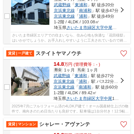
武蔵野線
「
東浦和
」駅 徒歩20分
京浜東北線
「
南浦和
」駅 徒歩47分
京浜東北線
「
浦和
」駅 徒歩49分
1-2階 / 4LDK / 103.08㎡
埼玉県
さいたま市緑区
大字中尾
２０２２-
さいたま市緑区エリアでの住まいなら、住み心地も快適な「花田様邸」
はいかがでしょうか。お手入れしやすいように工夫されているので綺麗
な状態を保ちやすい洗面化粧台を採用しており...
ステイトヤマノウチ
賃貸 | 一戸建て
14.8
万
円
(管理費等：- )
1ヶ月
1ヶ月
敷金
礼金
武蔵野線
「
東浦和
」駅 徒歩27分
京浜東北線
「
浦和
」駅 バス22分 「駒形（埼玉県）」 停歩6分
京浜東北線
「
南浦和
」駅 徒歩60分
1-2階 / 4LDK / 89.42㎡
埼玉県
さいたま市緑区
大字中尾
1380-3
2025年7月にフルリフォーム済の4LDK戸建て！オール国産材仕上げの物
件で、南向きのため日当たりも良好です。駐車場は1台分付き！12.5帖の
広々としたLDKは南面にあり、木の温かみと心地...
シャレー・アヴァンテ
賃貸 | マンション