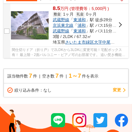
8.5
万
円
(管理費等：5,000円 )
1ヶ月
0ヶ月
敷金
礼金
武蔵野線
「
東浦和
」駅 徒歩28分
京浜東北線
「
浦和
」駅 バス15分 「駒形（埼玉県）」 停歩5分
武蔵野線
「
東浦和
」駅 バス11分 「芝原三丁目」 停歩5分
3階 / 2LDK / 67.32㎡
埼玉県
さいたま市緑区
大字中尾
１３７７-
間仕切りドア（折り戸）で2LDKから3LDKに変更可能！宅配ボックス
有！ 最上階・2面バルコニー・ピアノ可のお部屋です。 追い焚き機能付
き浴槽は生活時間のずれる家族にも嬉しい設備です...
7
7
1～7
該当物件数
件
空き数
件
件を表示
変更
絞り込み条件：
なし