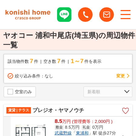
ヤオコー 浦和中尾店(埼玉県)の周辺物件
一覧
7
7
1～7
該当物件数
件
空き数
件
件を表示
変更
絞り込み条件：
なし
空室のみ
プレジオ・ヤマノウチ
賃貸 | テラス
8.5
万
円
(管理費等：2,000円 )
8.5万円
0万円
敷金
礼金
武蔵野線
「
東浦和
」駅 徒歩27分