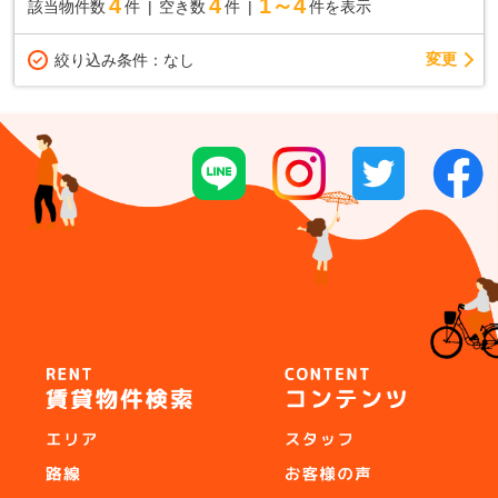
4
4
1～4
該当物件数
件
空き数
件
件を表示
変更
絞り込み条件：
なし