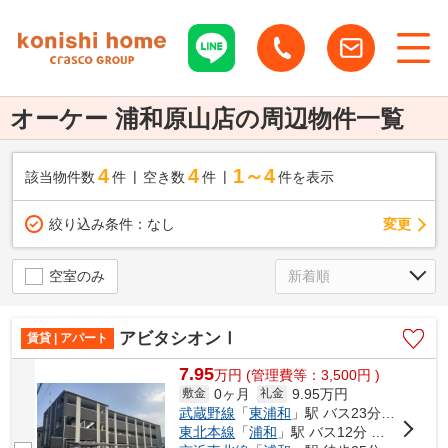
オーケー 浦和原山店の周辺物件一覧
4
4
1～4
該当物件数
件
空き数
件
件を表示
変更
絞り込み条件：
なし
空室のみ
アビタシオンⅠ
賃貸 | アパート
7.95
万
円
(管理費等：3,500円 )
0ヶ月
9.95万円
敷金
礼金
武蔵野線
「
東浦和
」駅 バス23分 「原山」 停歩4分
東北本線
「
浦和
」駅 バス12分 「原山」 停歩2分