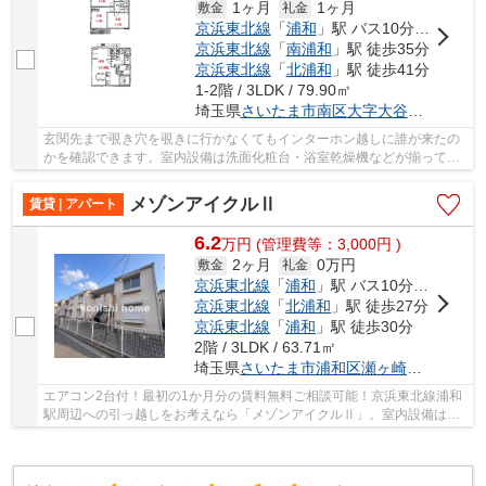
1ヶ月
1ヶ月
敷金
礼金
京浜東北線
「
浦和
」駅 バス10分 「太田窪三丁目」 停歩2分
京浜東北線
「
南浦和
」駅 徒歩35分
京浜東北線
「
北浦和
」駅 徒歩41分
1-2階 / 3LDK / 79.90㎡
埼玉県
さいたま市南区
大字大谷口
５８３-
玄関先まで覗き穴を覗きに行かなくてもインターホン越しに誰が来たの
かを確認できます。室内設備は洗面化粧台・浴室乾燥機などが揃ってお
り、とても充実しています。収納はクロゼット...
メゾンアイクルⅡ
賃貸 | アパート
6.2
万
円
(管理費等：3,000円 )
2ヶ月
0万円
敷金
礼金
京浜東北線
「
浦和
」駅 バス10分 「宇宙科学館」 停歩4分
京浜東北線
「
北浦和
」駅 徒歩27分
京浜東北線
「
浦和
」駅 徒歩30分
2階 / 3LDK / 63.71㎡
埼玉県
さいたま市浦和区
瀬ヶ崎
５丁目３５
エアコン2台付！最初の1か月分の賃料無料ご相談可能！京浜東北線浦和
駅周辺への引っ越しをお考えなら「メゾンアイクルⅡ」。室内設備はエ
アコン・CATVなどが揃っており、とても充実して...