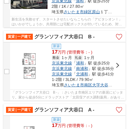
京浜東北線
「
浦和
」駅 徒歩25分
2階 / 1K / 27.80㎡
埼玉県
さいたま市緑区
原山
１丁目２－７
新生活を失敗せず、スタートさせたいならこちらの「アビタシオンⅠ」
はいかがでしょうか。共用部には宅配ボックスが付いているため、対面
で荷物を受け取る必要がありません。セキュリテ...
グランソフィア大谷口 B -
賃貸 | 一戸建て
新築
17
万
円
(管理費等：- )
1ヶ月
1ヶ月
敷金
礼金
京浜東北線
「
浦和
」駅 徒歩25分
京浜東北線
「
南浦和
」駅 徒歩35分
京浜東北線
「
北浦和
」駅 徒歩41分
1-2階 / 3LDK / 79.90㎡
埼玉県
さいたま市南区
大字大谷口
５８３-
「グランソフィア大谷口 B -」：さいたま市南区エリアの新居にピッタ
リ。家から徒歩5分にドラッグストア「太田窪アポス調剤薬局」がありま
す。収納はシューズボックス・クロゼットな...
グランソフィア大谷口 A -
賃貸 | 一戸建て
新築
17
万
円
(管理費等：- )