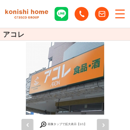
アコレ
前
次
画像タップで拡大表示【
1
/1】