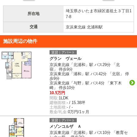
埼玉県さいたま市緑区道祖土３丁目1
所在地
7-8
交通
京浜東北線 北浦和駅
施設周辺の物件
賃貸｜アパート
グラン ヴェール
京浜東北線「北浦和」駅 バス29分 「北
宿」 停歩9分
京浜東北線「浦和」駅 バス42分 「北宿」 停
歩9分
京浜東北線「与野」駅 バス4分 「東下木
崎」 停歩10分
10.5万円
間取:
1LDK
建物面積:
- / 15.38坪
土地面積:
- / -
敷金/礼金:
0万円/1ヶ月
賃貸｜アパート
メゾンコルザ Ａ
京浜東北線「北浦和」駅 バス10分 「教育セ