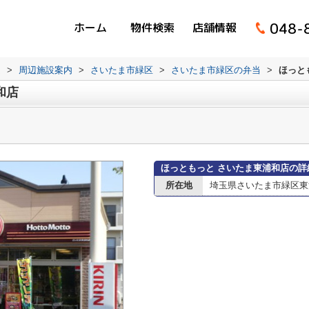
048-
ホーム
物件検索
店舗情報
ム
>
周辺施設案内
>
さいたま市緑区
>
さいたま市緑区の弁当
>
ほっと
和店
ほっともっと さいたま東浦和店の詳
所在地
埼玉県さいたま市緑区東浦