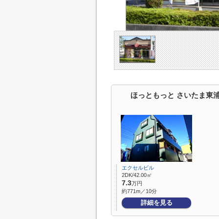
ほっともっと さいたま東
エクセルビル
2DK/42.00㎡
7.3
万円
約771m／10分
詳細を見る