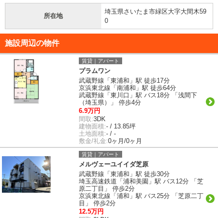
埼玉県さいたま市緑区大字大間木59
所在地
0
施設周辺の物件
賃貸｜アパート
プラムワン
武蔵野線「東浦和」駅 徒歩17分
京浜東北線「南浦和」駅 徒歩64分
武蔵野線「東川口」駅 バス18分 「浅間下
（埼玉県）」 停歩4分
6.9万円
間取:
3DK
建物面積:
- / 13.85坪
土地面積:
- / -
敷金/礼金:
0ヶ月/0ヶ月
賃貸｜アパート
メルヴェーユイイダ芝原
武蔵野線「東浦和」駅 徒歩30分
埼玉高速鉄道「浦和美園」駅 バス12分 「芝
原二丁目」 停歩2分
京浜東北線「浦和」駅 バス25分 「芝原二丁
目」 停歩2分
12.5万円