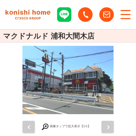
マクドナルド 浦和大間木店
前
次
画像タップで拡大表示【
1
/1】