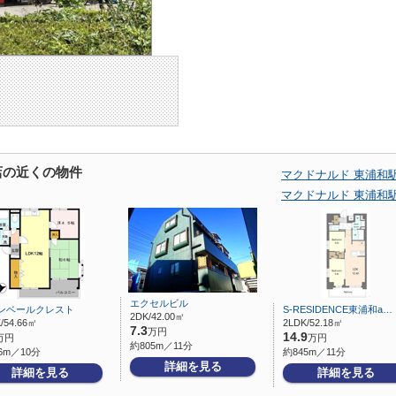
店の近くの物件
マクドナルド 東浦和
マクドナルド 東浦和
エクセルビル
ンベールクレスト
S-RESIDENCE東浦和a…
2DK/42.00㎡
/54.66㎡
2LDK/52.18㎡
7.3
万円
14.9
万円
万円
約805m／11分
6m／10分
約845m／11分
詳細を見る
詳細を見る
詳細を見る