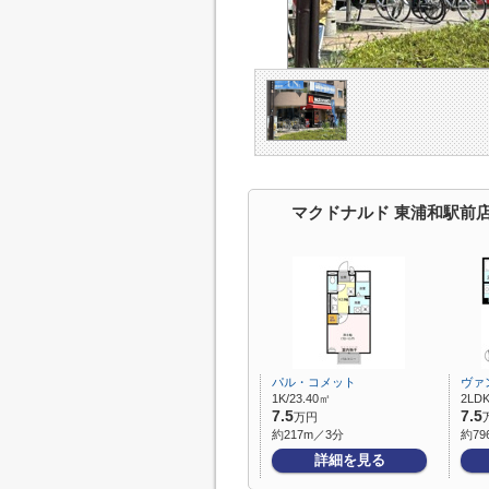
マクドナルド 東浦和駅前
パル・コメット
ヴァ
1K/23.40㎡
2LDK
7.5
7.5
万円
約217m／3分
約79
詳細を見る