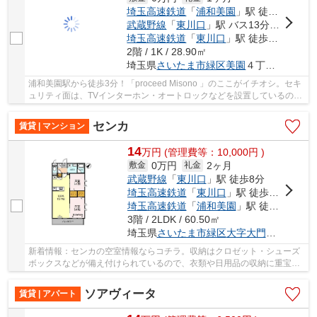
埼玉高速鉄道
「
浦和美園
」駅 徒歩3分
武蔵野線
「
東川口
」駅 バス13分 「浦和美園駅〔東口〕」 停歩4分
埼玉高速鉄道
「
東川口
」駅 徒歩37分
2階 / 1K / 28.90㎡
埼玉県
さいたま市緑区
美園
４丁目６-１４
浦和美園駅から徒歩3分！「proceed Misono 」のここがイチオシ。セキ
ュリティ面は、TVインターホン・オートロックなどを設置しているので
安全面でも優れております。1Kなのでキッチン...
センカ
賃貸 | マンション
14
万
円
(管理費等：10,000円 )
0万円
2ヶ月
敷金
礼金
武蔵野線
「
東川口
」駅 徒歩8分
埼玉高速鉄道
「
東川口
」駅 徒歩8分
埼玉高速鉄道
「
浦和美園
」駅 徒歩31分
3階 / 2LDK / 60.50㎡
埼玉県
さいたま市緑区
大字大門
５８４
新着情報：センカの空室情報ならコチラ。収納はクロゼット・シューズ
ボックスなどが備え付けられているので、衣類や日用品の収納に重宝し
ます。共用部には宅配ボックスを設置している...
ソアヴィータ
賃貸 | アパート