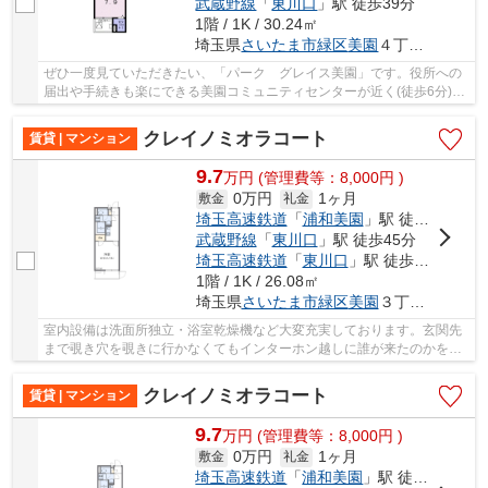
武蔵野線
「
東川口
」駅 徒歩39分
1階 / 1K / 30.24㎡
埼玉県
さいたま市緑区
美園
４丁目５-８
ぜひ一度見ていただきたい、「パーク グレイス美園」です。役所への
届出や手続きも楽にできる美園コミュニティセンターが近く(徒歩6分)。
室内設備は照明付き・追い焚き・ネット使用料...
クレイノミオラコート
賃貸 | マンション
9.7
万
円
(管理費等：8,000円 )
0万円
1ヶ月
敷金
礼金
埼玉高速鉄道
「
浦和美園
」駅 徒歩12分
武蔵野線
「
東川口
」駅 徒歩45分
埼玉高速鉄道
「
東川口
」駅 徒歩45分
1階 / 1K / 26.08㎡
埼玉県
さいたま市緑区
美園
３丁目-１２-１２
室内設備は洗面所独立・浴室乾燥機など大変充実しております。玄関先
まで覗き穴を覗きに行かなくてもインターホン越しに誰が来たのかを確
認できるので防犯対策につながります。暑い夏...
クレイノミオラコート
賃貸 | マンション
9.7
万
円
(管理費等：8,000円 )
0万円
1ヶ月
敷金
礼金
埼玉高速鉄道
「
浦和美園
」駅 徒歩12分