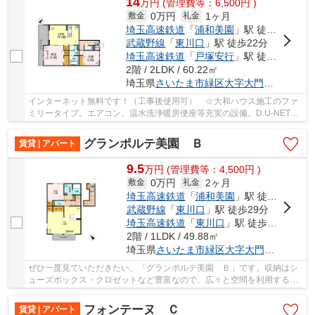
14
万
円
(管理費等：6,500円 )
0万円
1ヶ月
敷金
礼金
埼玉高速鉄道
「
浦和美園
」駅 徒歩8分
武蔵野線
「
東川口
」駅 徒歩22分
埼玉高速鉄道
「
戸塚安行
」駅 徒歩46分
2階 / 2LDK / 60.22㎡
埼玉県
さいたま市緑区
大字大門
２７４０
インターネット無料です！（工事後使用可） ☆大和ハウス施工のファ
ミリータイプ。エアコン、温水洗浄暖房便座等充実の設備。D.U-NET導
入でインターネット基本料金は無料です。ぜひ一...
グランポルテ美園 Ｂ
賃貸 | アパート
9.5
万
円
(管理費等：4,500円 )
0万円
2ヶ月
敷金
礼金
埼玉高速鉄道
「
浦和美園
」駅 徒歩15分
武蔵野線
「
東川口
」駅 徒歩29分
埼玉高速鉄道
「
東川口
」駅 徒歩29分
2階 / 1LDK / 49.88㎡
埼玉県
さいたま市緑区
大字大門
２６０７
ぜひ一度見ていただきたい、「グランポルテ美園 Ｂ」です。収納はシ
ューズボックス・クロゼットなど豊富なので、広々と空間を利用するこ
とも可能です。宅配ボックスはカードキーや暗...
フォンテーヌ Ｃ
賃貸 | アパート