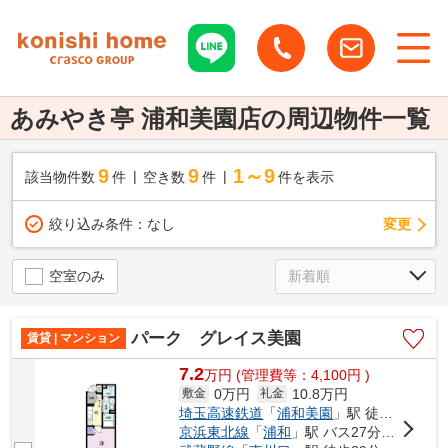
あみやき亭 浦和美園店の周辺物件一覧
9
9
1～9
該当物件数
件
空き数
件
件を表示
変更
絞り込み条件：
なし
空室のみ
パーク グレイス美園
賃貸 | マンション
7.2
万
円
(管理費等：4,100円 )
0万円
10.8万円
敷金
礼金
埼玉高速鉄道
「
浦和美園
」駅 徒歩8分
京浜東北線
「
浦和
」駅 バス27分 「浦和美園駅西口（バス」 停歩8分