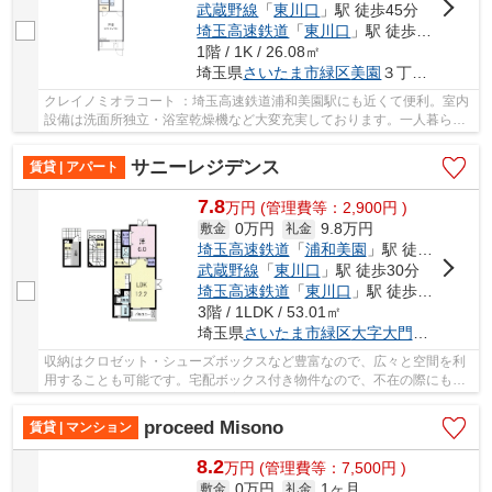
武蔵野線
「
東川口
」駅 徒歩45分
埼玉高速鉄道
「
東川口
」駅 徒歩45分
1階 / 1K / 26.08㎡
埼玉県
さいたま市緑区
美園
３丁目-１２-１２
クレイノミオラコート ：埼玉高速鉄道浦和美園駅にも近くて便利。室内
設備は洗面所独立・浴室乾燥機など大変充実しております。一人暮らし
の方も安心の、TVインターホン付き物件です。...
サニーレジデンス
賃貸 | アパート
7.8
万
円
(管理費等：2,900円 )
0万円
9.8万円
敷金
礼金
埼玉高速鉄道
「
浦和美園
」駅 徒歩12分
武蔵野線
「
東川口
」駅 徒歩30分
埼玉高速鉄道
「
東川口
」駅 徒歩30分
3階 / 1LDK / 53.01㎡
埼玉県
さいたま市緑区
大字大門
２６４１-
収納はクロゼット・シューズボックスなど豊富なので、広々と空間を利
用することも可能です。宅配ボックス付き物件なので、不在の際にも荷
物を受け取ることができます。室内設備は洗面...
proceed Misono
賃貸 | マンション
8.2
万
円
(管理費等：7,500円 )
0万円
1ヶ月
敷金
礼金