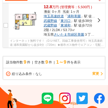
12.8
万
円
(管理費等：5,500円 )
0ヶ月
1ヶ月
敷金
礼金
埼玉高速鉄道
「
浦和美園
」駅 徒歩9分
武蔵野線
「
東川口
」駅 徒歩38分
武蔵野線
「
東浦和
」駅 徒歩72分
2階 / 2LDK / 53.73㎡
埼玉県
さいたま市緑区
美園
３丁目１７-１７
インターネット無料です！（D.U-NET。回線工事後使用可）埼玉高速鉄
道 浦和美園駅から徒歩9分（720m）★都市ガス物件でエアコン・宅配ボ
ックス等設備も充実しております★
9
9
1～9
該当物件数
件
空き数
件
件を表示
変更
絞り込み条件：
なし