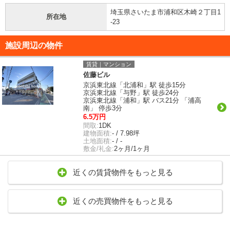
埼玉県さいたま市浦和区木崎２丁目1
所在地
-23
施設周辺の物件
賃貸｜マンション
佐藤ビル
京浜東北線「北浦和」駅 徒歩15分
京浜東北線「与野」駅 徒歩24分
京浜東北線「浦和」駅 バス21分 「浦高
南」 停歩3分
6.5万円
間取:
1DK
建物面積:
- / 7.98坪
土地面積:
- / -
敷金/礼金:
2ヶ月/1ヶ月
近くの賃貸物件をもっと見る
近くの売買物件をもっと見る