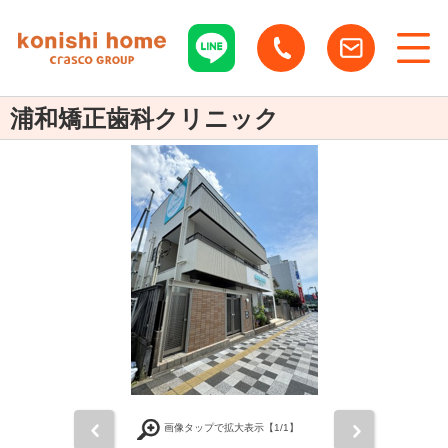
浦和矯正歯科クリニック
前
次
画像タップで拡大表示【
1
/1】