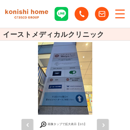
イーストメディカルクリニック
前
次
画像タップで拡大表示【
1
/1】