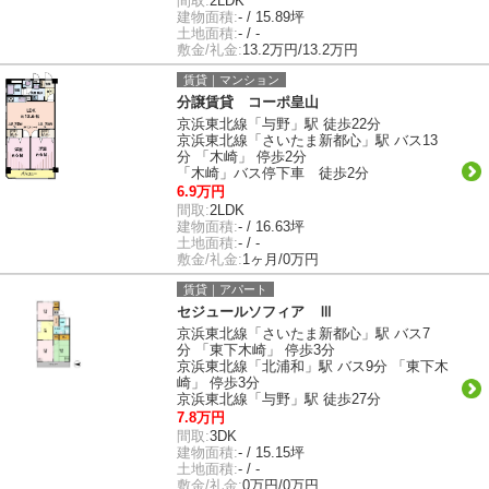
間取:
2LDK
建物面積:
- / 15.89坪
土地面積:
- / -
敷金/礼金:
13.2万円/13.2万円
賃貸｜マンション
分譲賃貸 コーポ皇山
京浜東北線「与野」駅 徒歩22分
京浜東北線「さいたま新都心」駅 バス13
分 「木崎」 停歩2分
「木崎」バス停下車 徒歩2分
6.9万円
間取:
2LDK
建物面積:
- / 16.63坪
土地面積:
- / -
敷金/礼金:
1ヶ月/0万円
賃貸｜アパート
セジュールソフィア Ⅲ
京浜東北線「さいたま新都心」駅 バス7
分 「東下木崎」 停歩3分
京浜東北線「北浦和」駅 バス9分 「東下木
崎」 停歩3分
京浜東北線「与野」駅 徒歩27分
7.8万円
間取:
3DK
建物面積:
- / 15.15坪
土地面積:
- / -
敷金/礼金:
0万円/0万円