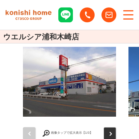
ウエルシア浦和木崎店
前
次
画像タップで拡大表示【
1
/3】