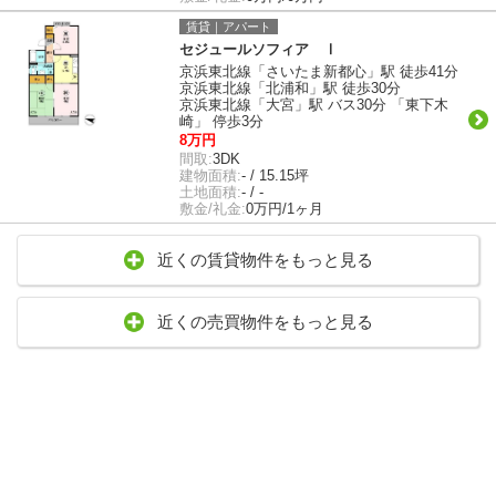
賃貸｜アパート
セジュールソフィア Ⅰ
京浜東北線「さいたま新都心」駅 徒歩41分
京浜東北線「北浦和」駅 徒歩30分
京浜東北線「大宮」駅 バス30分 「東下木
崎」 停歩3分
8万円
間取:
3DK
建物面積:
- / 15.15坪
土地面積:
- / -
敷金/礼金:
0万円/1ヶ月
近くの賃貸物件をもっと見る
近くの売買物件をもっと見る