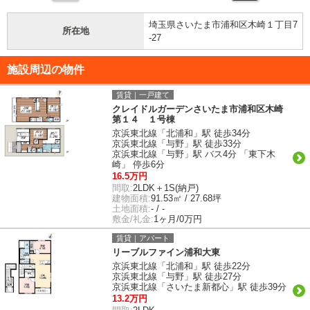
埼玉県さいたま市浦和区木崎１丁目7
所在地
-27
施設周辺の物件
賃貸｜一戸建て
クレイドルガーデンさいたま市浦和区木崎
第１４ １号棟
京浜東北線「北浦和」駅 徒歩34分
京浜東北線「与野」駅 徒歩33分
京浜東北線「与野」駅 バス4分 「東下木
崎」 停歩6分
16.5万円
間取:
2LDK＋1S(納戸)
建物面積:
91.53㎡ / 27.68坪
土地面積:
- / -
敷金/礼金:
1ヶ月/0万円
賃貸｜アパート
リーブルファイン浦和大東
京浜東北線「北浦和」駅 徒歩22分
京浜東北線「与野」駅 徒歩27分
京浜東北線「さいたま新都心」駅 徒歩39分
13.2万円