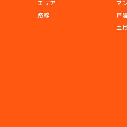
エリア
マ
路線
戸
土