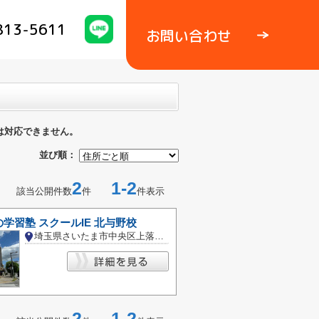
813-5611
お問い合わせ
は対応できません。
並び順：
2
1-2
該当公開件数
件
件表示
学習塾 スクールIE 北与野校
埼玉県さいたま市中央区上落合３丁目
2
1-2