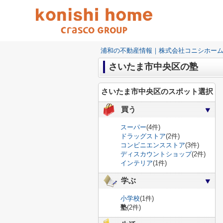
浦和の不動産情報｜株式会社コニシホー
さいたま市中央区の塾
さいたま市中央区のスポット選択
買う
スーパー
(4件)
ドラッグストア
(2件)
コンビニエンスストア
(3件)
ディスカウントショップ
(2件)
インテリア
(1件)
学ぶ
小学校
(1件)
塾
(2件)