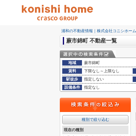
浦和の不動産情報｜株式会社コニシホー
蕨市錦町 不動産一覧
地域
蕨市錦町
賃料
下限なし～上限なし
駅徒歩
指定しない
設備条件
指定なし
種別で絞り込む
現在の種別