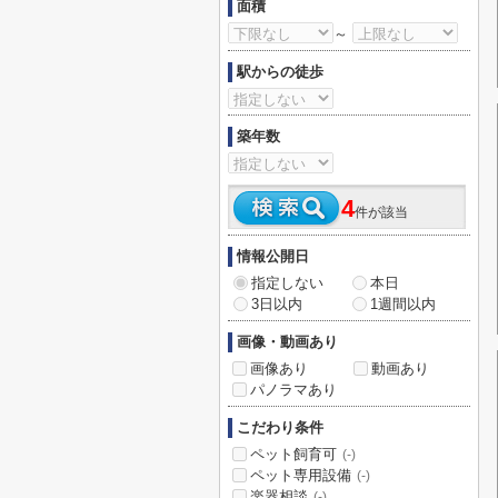
面積
～
駅からの徒歩
築年数
4
件が該当
情報公開日
指定しない
本日
3日以内
1週間以内
画像・動画あり
画像あり
動画あり
パノラマあり
こだわり条件
ペット飼育可
(-)
ペット専用設備
(-)
楽器相談
(-)