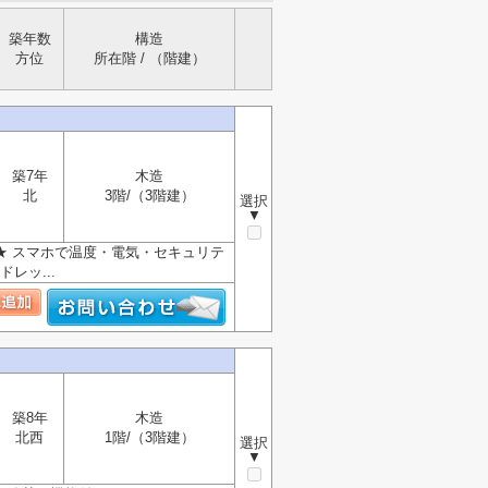
築年数
構造
方位
所在階 / （階建）
築7年
木造
北
3階/（3階建）
選択
▼
★ スマホで温度・電気・セキュリテ
レッ...
築8年
木造
北西
1階/（3階建）
選択
▼