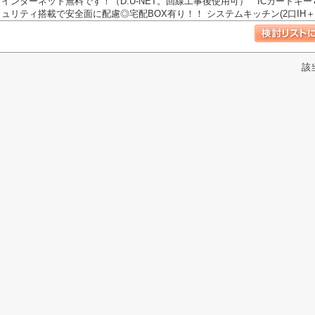
インターネット無料です！（D.U-NET。回線工事後使用可） ICカードキ
ュリティ搭載で安全面に配慮◎宅配BOX有り！！ システムキッチン(2口IH＋ラ
該