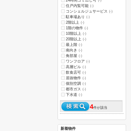
24時間ゴミ出し可
(-)
住戸内覧可能
(-)
コンシェルジュサービス
(-)
駐車場あり
(-)
2階以上
(-)
1階の物件
(-)
10階以上
(-)
20階以上
(-)
最上階
(-)
南向き
(-)
角部屋
(-)
ワンフロア
(-)
高層ビル
(-)
飲食店可
(-)
居抜物件
(-)
個別空調
(-)
都市ガス
(-)
下水道
(-)
4
件が該当
新着物件