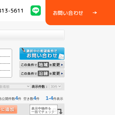
813-5611
お問い合わせ
表示件数：
4
4
1-4
当公開件数
件 空き数
件
件表示
表示中物件を
一括でチェック