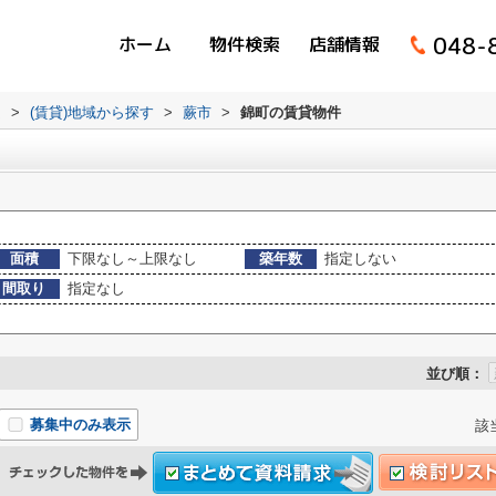
048-
ホーム
物件検索
店舗情報
ム
>
(賃貸)地域から探す
>
蕨市
>
錦町の賃貸物件
面積
下限なし～上限なし
築年数
指定しない
間取り
指定なし
並び順：
募集中のみ表示
該