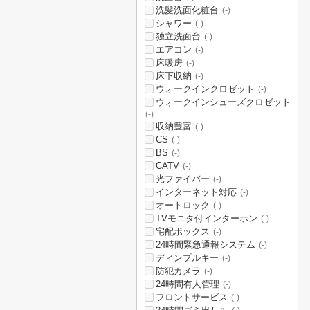
洗髪洗面化粧台
(-)
シャワー
(-)
独立洗面台
(-)
エアコン
(-)
床暖房
(-)
床下収納
(-)
ウォークインクロゼット
(-)
ウォークインシューズクロゼット
(-)
収納豊富
(-)
CS
(-)
BS
(-)
CATV
(-)
光ファイバー
(-)
インターネット対応
(-)
オートロック
(-)
TVモニタ付インターホン
(-)
宅配ボックス
(-)
24時間緊急通報システム
(-)
ディンプルキー
(-)
防犯カメラ
(-)
24時間有人管理
(-)
フロントサービス
(-)