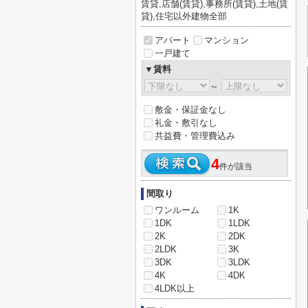
賃貸,店舗(賃貸),事務所(賃貸),土地(賃
貸),住宅以外建物全部
アパート
マンション
一戸建て
▼賃料
～
敷金・保証金なし
礼金・敷引なし
共益費・管理費込み
4
件が該当
間取り
ワンルーム
1K
1DK
1LDK
2K
2DK
2LDK
3K
3DK
3LDK
4K
4DK
4LDK以上