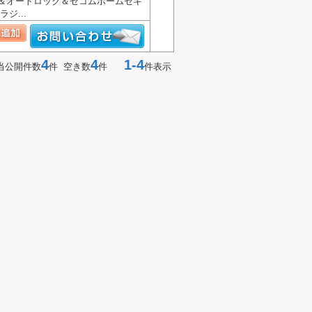
ー＆オートロック＆セコムホームセキ
ジ...
4
4
1-4
当公開件数
件 空き数
件
件表示