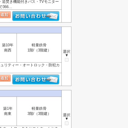
・追焚き機能付きバス・TVモニター
6...
築10年
軽量鉄骨
南西
1階/（3階建）
選択
▼
セキュリティー・オートロック・防犯カ
築1年
軽量鉄骨
南東
3階/（3階建）
選択
▼