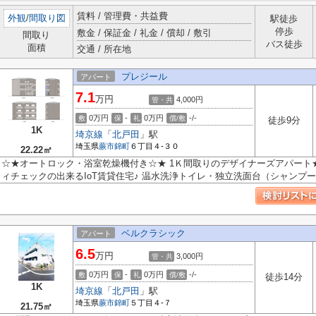
賃料 / 管理費・共益費
外観
/
間取り図
駅徒歩
停歩
敷金 / 保証金 / 礼金 / 償却 / 敷引
間取り
バス徒歩
面積
交通 / 所在地
プレジール
アパート
7.1
万円
4,000円
管・共
0万円
-
0万円
-/-
敷
保
礼
償/敷
徒歩9分
1K
埼京線
「
北戸田
」駅
埼玉県
蕨市
錦町
６丁目４-３０
22.22㎡
☆★オートロック・浴室乾燥機付き☆★ 1Ｋ間取りのデザイナーズアパート
ィチェックの出来るIoT賃貸住宅♪ 温水洗浄トイレ・独立洗面台（シャンプード
ベルクラシック
アパート
6.5
万円
3,000円
管・共
0万円
-
0万円
-/-
敷
保
礼
償/敷
徒歩14分
1K
埼京線
「
北戸田
」駅
埼玉県
蕨市
錦町
５丁目４-７
21.75㎡