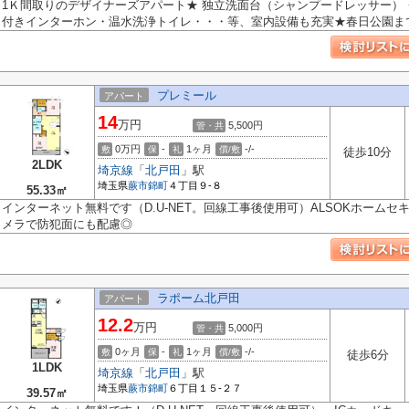
1Ｋ間取りのデザイナーズアパート★ 独立洗面台（シャンプードレッサー）
付きインターホン・温水洗浄トイレ・・・等、室内設備も充実★春日公園まで36
プレミール
アパート
14
万円
5,500円
管・共
0万円
-
1ヶ月
-/-
敷
保
礼
償/敷
徒歩10分
2LDK
埼京線
「
北戸田
」駅
埼玉県
蕨市
錦町
４丁目９-８
55.33㎡
インターネット無料です（D.U-NET。回線工事後使用可）ALSOKホーム
メラで防犯面にも配慮◎
ラポーム北戸田
アパート
12.2
万円
5,000円
管・共
0ヶ月
-
1ヶ月
-/-
敷
保
礼
償/敷
徒歩6分
1LDK
埼京線
「
北戸田
」駅
埼玉県
蕨市
錦町
６丁目１５-２７
39.57㎡