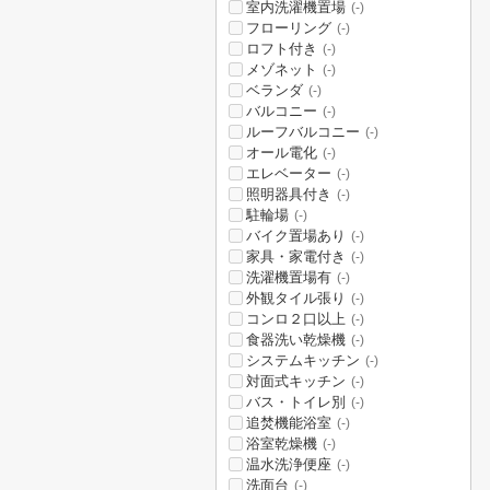
室内洗濯機置場
(-)
フローリング
(-)
ロフト付き
(-)
メゾネット
(-)
ベランダ
(-)
バルコニー
(-)
ルーフバルコニー
(-)
オール電化
(-)
エレベーター
(-)
照明器具付き
(-)
駐輪場
(-)
バイク置場あり
(-)
家具・家電付き
(-)
洗濯機置場有
(-)
外観タイル張り
(-)
コンロ２口以上
(-)
食器洗い乾燥機
(-)
システムキッチン
(-)
対面式キッチン
(-)
バス・トイレ別
(-)
追焚機能浴室
(-)
浴室乾燥機
(-)
温水洗浄便座
(-)
洗面台
(-)