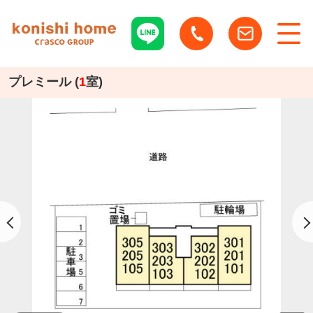
プレミール (
1
室)