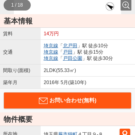
1 / 18
基本情報
賃料
14万円
埼京線
「
北戸田
」駅 徒歩10分
交通
埼京線
「
戸田
」駅 徒歩15分
埼京線
「
戸田公園
」駅 徒歩30分
間取り(面積)
2LDK(55.33㎡)
築年月
2016年 5月(築10年)
お問い合わせ(無料)
物件概要
所在地
埼玉県
蕨市
錦町
４丁目９-８