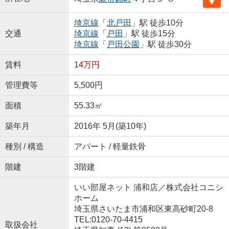
埼京線
「
北戸田
」駅 徒歩10分
交通
埼京線
「
戸田
」駅 徒歩15分
埼京線
「
戸田公園
」駅 徒歩30分
賃料
14万円
管理費等
5,500円
面積
55.33㎡
築年月
2016年 5月(築10年)
種別 / 構造
アパート / 軽量鉄骨
階建
3階建
いい部屋ネット 浦和店／株式会社コニシ
ホーム
埼玉県さいたま市浦和区東高砂町20-8
TEL:0120-70-4415
取扱会社