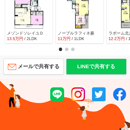
メゾンドソレイユＤ
ノーブルラフィネ蕨
ラポーム北
13.5
万
円
/ 2LDK
11
万
円
/ 1LDK
12.2
万
円
/
メールで共有する
LINEで共有する