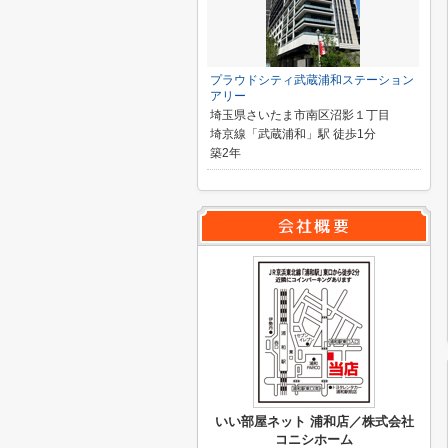
プラウドシティ武蔵浦和ステーション
アリー
埼玉県さいたま市南区沼影１丁目
埼京線「武蔵浦和」駅 徒歩1分
築2年
いい部屋ネット 浦和店／株式会社
コニシホーム