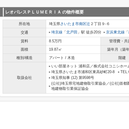
レオパレスＰＬＵＭＥＲＩＡ
の物件概要
所在地
埼玉県
さいたま市南区
辻
２丁目９-６
埼京線
「
北戸田
」駅 徒歩20分
京浜東北線
「
交通
賃料
8.5万円
管理費・共
面積
19.87㎡
築年月（築
種別/構造
アパート / 木造
階建
いい部屋ネット 浦和店／株式会社コニシホー
埼玉県さいたま市浦和区東高砂町20-8
TEL:
取扱会社
埼玉県知事 (12) 第9598号
(公社)埼玉県宅地建物取引業協会／(公社)首都
地建物取引業保証協会