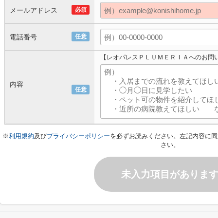
メールアドレス
必須
電話番号
任意
【レオパレスＰＬＵＭＥＲＩＡへのお問
内容
任意
※
利用規約
及び
プライバシーポリシー
を必ずお読みください。左記内容に同
さい。
未入力項目がありま