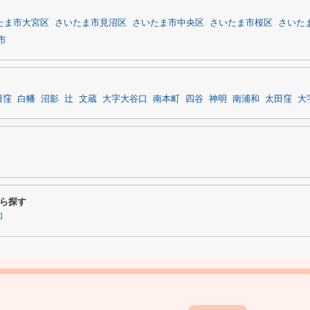
たま市大宮区
さいたま市見沼区
さいたま市中央区
さいたま市桜区
さいた
市
田窪
白幡
沼影
辻
文蔵
大字大谷口
南本町
四谷
神明
南浦和
太田窪
大
ら探す
和