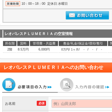
10：00～18：00 定休日:水曜日
レオパレスＰＬＵＭＥＲＩＡ
の空室情報
所在階
賃料
管理費・共益費
敷金/礼金/保証金/償却/敷引
2階
8.5万円
6,000円
/
/
/
/
0万円
1ヶ月
-
-
-
レオパレスＰＬＵＭＥＲＩＡ
へのお問い合わせ
お名前
必須