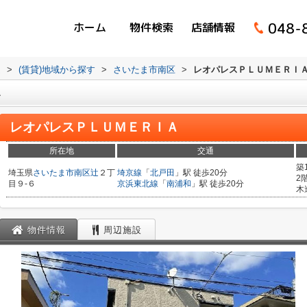
048-
ホーム
物件検索
店舗情報
ム
>
(賃貸)地域から探す
>
さいたま市南区
>
レオパレスＰＬＵＭＥＲＩ
Ａ
レオパレスＰＬＵＭＥＲＩＡ
所在地
交通
築
埼玉県
さいたま市南区
辻
２丁
埼京線
「
北戸田
」駅 徒歩20分
2
目９-６
京浜東北線
「
南浦和
」駅 徒歩20分
木
物件情報
周辺施設