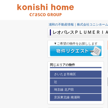
浦和の不動産情報｜株式会社コニシホー
レオパレスＰＬＵＭＥＲＩ
▼ご希望の物件をお探しします
同じエリアの物件
さいたま市南区
辻
埼京線 北戸田
京浜東北線 南浦和