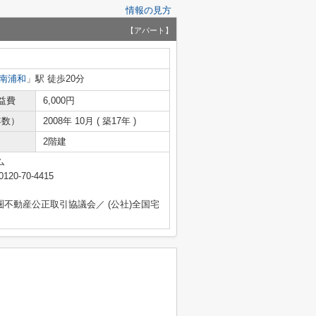
情報の見方
【アパート】
南浦和
」駅 徒歩20分
益費
6,000円
年数）
2008年 10月 ( 築17年 )
2階建
ム
0120-70-4415
圏不動産公正取引協議会／ (公社)全国宅