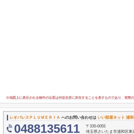
※地図上に表示される物件の位置は付近住所に所在することを表すものであり、実際
レオパレスＰＬＵＭＥＲＩＡ
へのお問い合わせは
いい部屋ネット 浦
0488135611
〒330-0055
埼玉県さいたま市浦和区東高