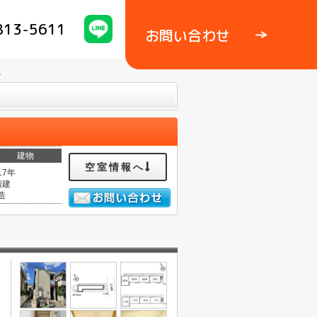
813-5611
お問い合わせ
Ａ
建物
空室情報へ
17年
階建
造