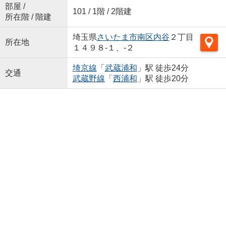
部屋 /
101 / 1階 / 2階建
所在階 / 階建
埼玉県
さいたま市南区
内谷
２丁目
所在地
１４９８-１、-２
埼京線
「
武蔵浦和
」駅 徒歩24分
交通
武蔵野線
「
西浦和
」駅 徒歩20分