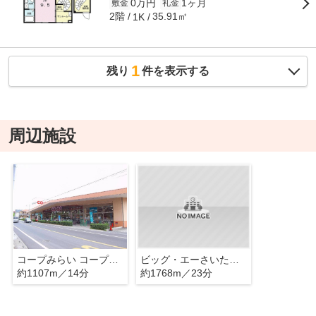
0万円
1ヶ月
敷金
礼金
2階
35.91㎡
1K
1
残り
件を表示する
周辺施設
コープみらい コープ武蔵浦和店
ビッグ・エーさいたま田島店
約1107m／14分
約1768m／23分