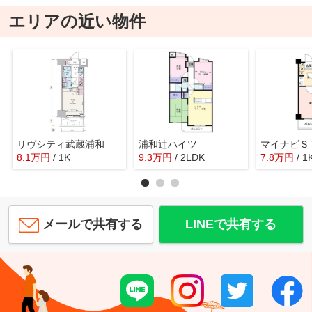
エリアの近い物件
リヴシティ武蔵浦和
浦和辻ハイツ
8.1
万
円
/ 1K
9.3
万
円
/ 2LDK
7.8
万
円
/ 1
メールで共有する
LINEで共有する