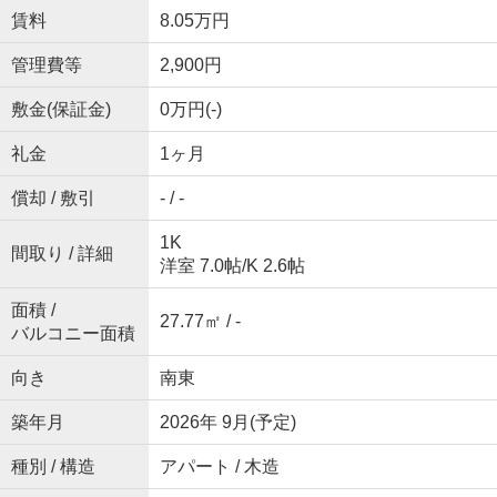
賃料
8.05万円
管理費等
2,900円
敷金(保証金)
0万円(-)
礼金
1ヶ月
償却 / 敷引
- / -
1K
間取り / 詳細
洋室 7.0帖
/
K 2.6帖
面積 /
27.77㎡ / -
バルコニー面積
向き
南東
築年月
2026年 9月(予定)
種別 / 構造
アパート / 木造