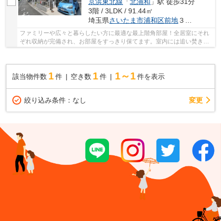
京浜東北線
「
北浦和
」駅 徒歩31分
3階 / 3LDK / 91.44㎡
埼玉県
さいたま市浦和区
前地
３丁目６-２
ファミリーや広々と暮らしたい方に最適な最上階角部屋！全居室にそれ
ぞれ収納が完備され、お部屋をすっきり保てます。室内には追い焚き機
能付きバスや3口ガスコンロのシステムキッチン...
1
1
1～1
該当物件数
件
空き数
件
件を表示
変更
絞り込み条件：
なし