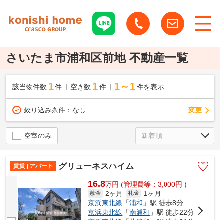
さいたま市浦和区前地 不動産一覧
1
1
1～1
該当物件数
件
空き数
件
件を表示
変更
絞り込み条件：
なし
空室のみ
グリューネスハイム
賃貸 | アパート
16.8
万
円
(管理費等：3,000円 )
2ヶ月
1ヶ月
敷金
礼金
京浜東北線
「
浦和
」駅 徒歩8分
京浜東北線
「
南浦和
」駅 徒歩22分