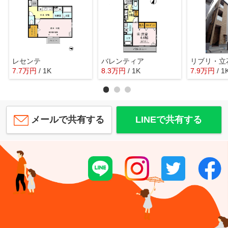
レセンテ
バレンティア
リブリ・立
7.7
万
円
/ 1K
8.3
万
円
/ 1K
7.9
万
円
/ 1
メールで共有する
LINEで共有する