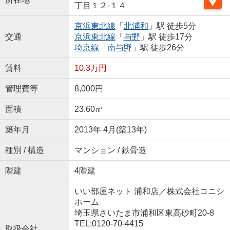
丁目１２-１４
京浜東北線
「
北浦和
」駅 徒歩5分
交通
京浜東北線
「
与野
」駅 徒歩17分
埼京線
「
南与野
」駅 徒歩26分
賃料
10.3万円
管理費等
8,000円
面積
23.60㎡
築年月
2013年 4月(築13年)
種別 / 構造
マンション / 鉄骨造
階建
4階建
いい部屋ネット 浦和店／株式会社コニシ
ホーム
埼玉県さいたま市浦和区東高砂町20-8
TEL:0120-70-4415
取扱会社