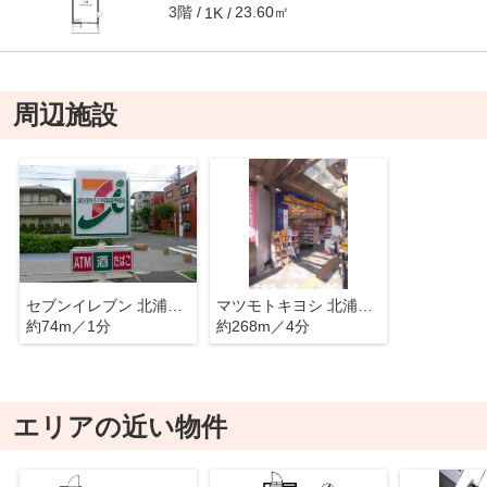
3階
23.60㎡
1K
周辺施設
セブンイレブン 北浦和駅東店
マツモトキヨシ 北浦和駅前店
約74m／1分
約268m／4分
エリアの近い物件