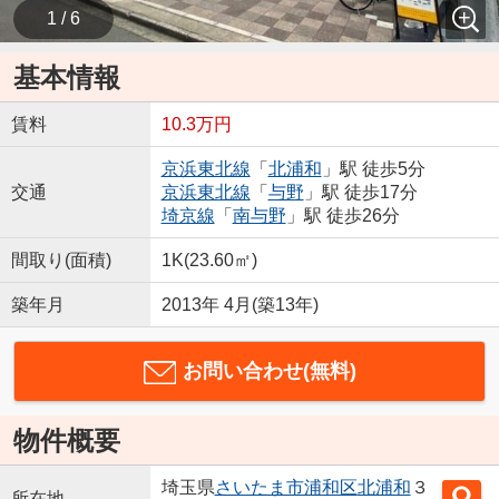
1 / 6
基本情報
賃料
10.3万円
京浜東北線
「
北浦和
」駅 徒歩5分
交通
京浜東北線
「
与野
」駅 徒歩17分
埼京線
「
南与野
」駅 徒歩26分
間取り(面積)
1K(23.60㎡)
築年月
2013年 4月(築13年)
お問い合わせ(無料)
物件概要
埼玉県
さいたま市浦和区
北浦和
３
所在地